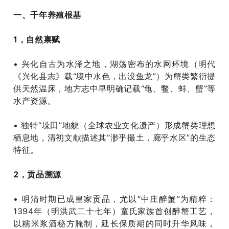
一、千年养殖根基
1‌，自然禀赋‌
• 兴化自古为水泽之地，湖荡密布的水网环境（明代
《兴化县志》载“境中水色，出没鱼龙”）为蟹类繁衍提
供天然温床，地方志中早明确记载“龟、鳖、蚌、蟹”等
水产资源‌。
• 独特“垛田”地貌（全球农业文化遗产）形成蟹类理想
栖息地，清初文献描述其“渺乎撮土，廊乎水区”的生态
特征‌。
2，贡品溯源‌
• 明清时期已成皇家贡品，尤以“中庄醉蟹”为精粹：
1394年（明洪武二十七年）童氏家族首创醉蟹工艺，
以糯米浆酒秘方腌制，延长保质期的同时升华风味，