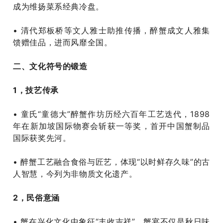
成为维扬菜系经典冷盘‌。
• 清代郑板桥等文人雅士助推传播，醉蟹成文人雅集
馈赠佳品，进而风靡全国‌。
二、文化符号的锻造
1，‌技艺传承‌
• 童氏“童德大”醉蟹作坊历经六百年工艺迭代，1898
年在新加坡国际物赛会斩获一等奖，首开中国蟹制品
国际获奖先河‌。
• 醉蟹工艺融合食俗与匠艺，体现“以时鲜存久味”的古
人智慧，今列为非物质文化遗产‌。
2，民俗意涵‌
• 蟹在兴化文化中象征“丰收吉祥”，蟹宴不仅是秋日味