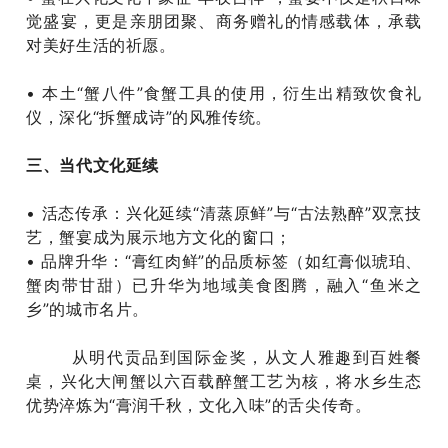
觉盛宴，更是亲朋团聚、商务赠礼的情感载体，承载
对美好生活的祈愿‌。
• 本土“蟹八件”食蟹工具的使用，衍生出精致饮食礼
仪，深化“拆蟹成诗”的风雅传统‌。
三、当代文化延续
‌• 活态传承‌：兴化延续“清蒸原鲜”与“古法熟醉”双烹技
艺，蟹宴成为展示地方文化的窗口‌；
‌• 品牌升华‌：“膏红肉鲜”的品质标签（如红膏似琥珀、
蟹肉带甘甜）已升华为地域美食图腾，融入“鱼米之
乡”的城市名片‌。
‌ 从明代贡品到国际金奖，从文人雅趣到百姓餐
桌，兴化大闸蟹以六百载醉蟹工艺为核，将水乡生态
优势淬炼为“膏润千秋，文化入味”的舌尖传奇‌。