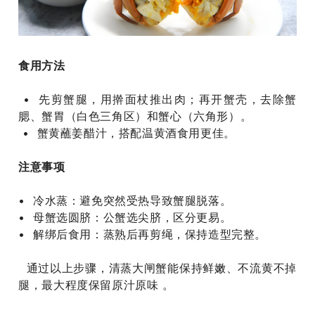
食用方法
• 先剪蟹腿，用擀面杖推出肉；再开蟹壳，去除蟹
腮、蟹胃（白色三角区）和蟹心（六角形）。
• 蟹黄蘸姜醋汁，搭配温黄酒食用更佳‌。
注意事项 ‌
• 冷水蒸‌：避免突然受热导致蟹腿脱落‌。 ‌
• 母蟹选圆脐‌：公蟹选尖脐，区分更易‌。
‌• 解绑后食用‌：蒸熟后再剪绳，保持造型完整‌。
通过以上步骤，清蒸大闸蟹能保持鲜嫩、不流黄不掉
腿，最大程度保留原汁原味‌ 。