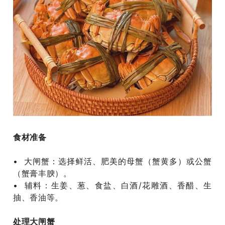
食材准备 ‌
• 大闸蟹‌：选择鲜活、肥美的母蟹（蟹黄多）或公蟹
（蟹膏丰腴）。
‌• 辅料‌：生姜、葱、食盐、白酒/花雕酒、香醋、生
抽、香油等‌。
处理大闸蟹