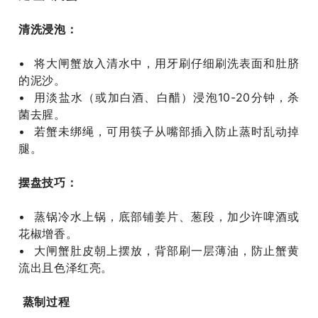
清洗浸泡‌：
• 将大闸蟹放入清水中，用牙刷仔细刷洗表面和肚脐
的泥沙‌。
• 用淡盐水（或加白酒、白醋）浸泡10-20分钟，杀
菌去腥‌。
• 若蟹未绑绳，可用筷子从嘴部插入防止蒸时乱动掉
腿‌。
‌
摆盘技巧‌：
• 蒸锅冷水上锅，底部铺姜片、葱段，加少许啤酒或
花椒增香‌。
• 大闸蟹‌肚皮朝上‌摆放，背部刷一层薄油，防止蟹黄
流出且色泽红亮‌。
蒸制过程 ‌