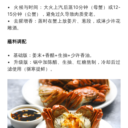
• 火候与时间‌：大火上汽后蒸10分钟（母蟹）或12-
15分钟（公蟹），避免过久导致肉质变老‌。 ‌
• 去腥增香‌：蒸时在蟹上放姜片、葱段，或淋少许花
雕酒‌。
蘸料调配 ‌
• 基础版‌：姜末+香醋+生抽+少许香油‌。
‌• 升级版‌：锅中加陈醋、生抽、红糖熬制，冷却后过
滤使用（驱寒提鲜）。