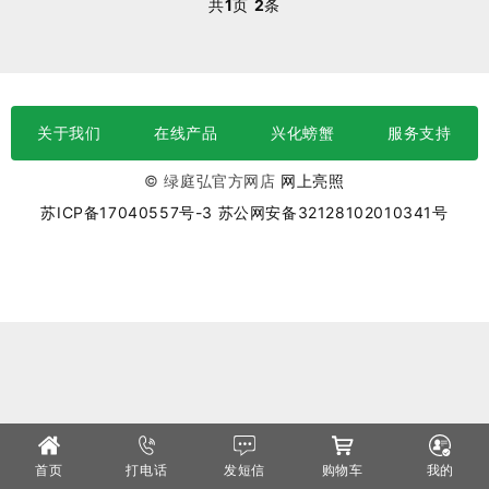
共
1
页
2
条
关于我们
在线产品
兴化螃蟹
服务支持
© 绿庭弘官方网店
网上亮照
苏ICP备17040557号-3
苏公网安备32128102010341号
首页
打电话
发短信
购物车
我的