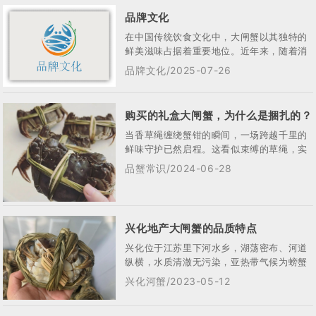
品牌文化
在中国传统饮食文化中，大闸蟹以其独特的
鲜美滋味占据着重要地位。近年来，随着消
费升级和品牌化趋势的加强，大闸蟹市场涌
品牌文化/2025-07-26
现出许...
购买的礼盒大闸蟹，为什么是捆扎的？
当香草绳缠绕蟹钳的瞬间，一场跨越千里的
鲜味守护已然启程。这看似束缚的草绳，实
则是连结绿庭弘兴化大闸蟹与餐桌的文明纽
品蟹常识/2024-06-28
带 —...
兴化地产大闸蟹的品质特点
兴化位于江苏里下河水乡，湖荡密布、河道
纵横，水质清澈无污染，亚热带气候为螃蟹
提供了绝佳的生长环境‌。 兴化大...
兴化河蟹/2023-05-12