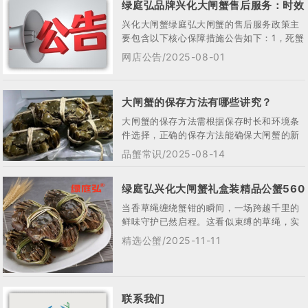
绿庭弘品牌兴化大闸蟹售后服务：时效
兴化大闸蟹绿庭弘大闸蟹的售后服务政策主
与新鲜度保障‌
要包含以下核心保障措施公告如下：‌1，死蟹
包赔‌若收货时发现死蟹，可联系客服凭有
网店公告/2025-08-01
效...
大闸蟹的保存方法有哪些讲究？
大闸蟹的保存方法需根据保存时长和环境条
件选择，正确的保存方法能确保大闸蟹的新
鲜度和口感。下面，我就来详细说说大闸蟹
品蟹常识/2025-08-14
的保存...
绿庭弘兴化大闸蟹礼盒装精品公蟹560
当香草绳缠绕蟹钳的瞬间，一场跨越千里的
套餐
鲜味守护已然启程。这看似束缚的草绳，实
则是连结绿庭弘兴化大闸蟹与餐桌的文明纽
精选公蟹/2025-11-11
带 —...
联系我们