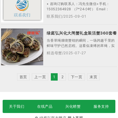
• 咨询订购联系人：冯先生微信+手机：
15052364928 （7*24小时） Email：
jscrab@163.c...
联系我们/2025-09-01
绿庭弘兴化大闸蟹礼盒装活蟹360套餐
当香草绳缠绕蟹钳的瞬间，一场跨越千里的
鲜味守护已然启程。这看似束缚的草绳，实
则是连结绿庭弘兴化大闸蟹与餐桌的文明纽
精选母蟹/2025-07-27
带 —...
首页
上一页
1
2
下一页
末页
关于我们
在线产品
兴化螃蟹
服务支持
© 绿庭弘官方网店
网上亮照