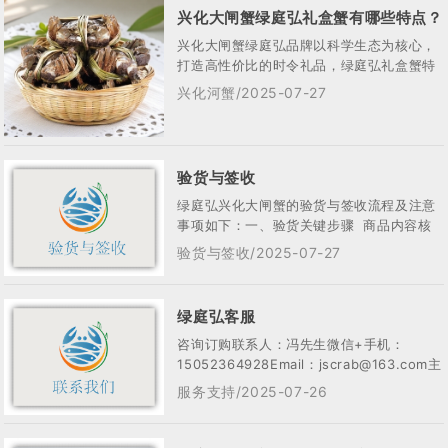
兴化大闸蟹绿庭弘礼盒蟹有哪些特点？
兴化大闸蟹绿庭弘品牌以科学生态为核心，
打造高性价比的时令礼品，绿庭弘礼盒蟹特
点包括：一、生态养殖与严苛品控‌• 科学选
兴化河蟹/2025-07-27
育...
验货与签收
绿庭弘兴化大闸蟹的验货与签收流程及注意
事项如下：一、验货关键步骤 ‌ ‌商品内容核
对‌ • 核对商品规格及数量是否与购买...
验货与签收/2025-07-27
绿庭弘客服
咨询订购联系人：冯先生微信+手机：
15052364928Email：jscrab@163.com主
办：兴化市绿庭弘农产科...
服务支持/2025-07-26