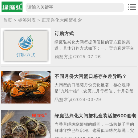
首页
> 标签列表 > 正宗兴化大闸蟹礼盒
订购方式
绿庭弘兴化大闸蟹提供便捷的官方直购渠
道，具体订购方式如下：一、官方直营平台
订购1‌，官网直达‌访问品牌升级后的官方网站
购蟹方法/2025-07-26
（...
不同月份大闸蟹口感存在差异吗？
大闸蟹的口感随月份变化显著，核心规律
是“九雌十雄”（农历九月母蟹佳，十月公蟹
美），具体差异如下：6月-8月：未成年童
品蟹常识/2024-03-29
子蟹...
绿庭弘兴化大闸蟹礼盒装活蟹600套餐
当香草绳缠绕蟹钳的瞬间，一场跨越千里的
鲜味守护已然启程。这看似束缚的草绳，实
则是连结绿庭弘兴化大闸蟹与餐桌的文明纽