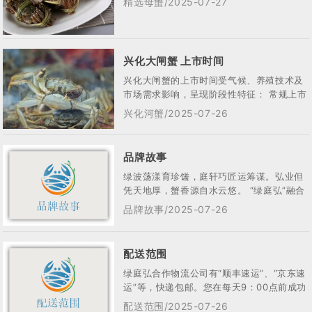
精选母蟹/2025-07-27
带 —...
兴化大闸蟹 上市时间
兴化大闸蟹的上市时间受气候、养殖技术及
市场需求影响，呈现阶段性特征： 常规上市
周期1‌，尝鲜期（9月上旬）‌• 少量成熟...
兴化河蟹/2025-07-26
品牌故事
绿波荡漾育珍馐，庭轩巧匠运筹谋。弘业但
凭天地厚，蟹香源自水云悠。 “绿庭弘”融合
了“绿色生态”与“庭院匠心”...
品牌故事/2025-07-26
配送范围
绿庭弘合作物流公司有“顺丰速运”、“京东速
运”等，快递包邮。您在每天9：00点前成功
付款的订单，我们会安排当天发货，一般...
配送范围/2025-07-26